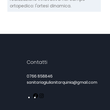
ortopedico: l'ortesi dinamica.
Contatti
0766 858846
sanitariagiulianitarquinia@gmail.com