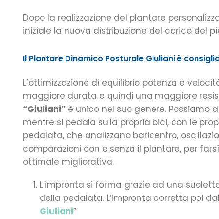
Dopo la realizzazione del plantare personalizzato
iniziale la nuova distribuzione del carico del 
Il Plantare Dinamico Posturale Giuliani è consigliat
L’ottimizzazione di equilibrio potenza e veloci
maggiore durata e quindi una maggiore resist
“Giuliani”
è unico nel suo genere. Possiamo dir
mentre si pedala sulla propria bici, con le pro
pedalata, che analizzano baricentro, oscillazioni
comparazioni con e senza il plantare, per farsì
ottimale migliorativa.
L’impronta si forma grazie ad una suolett
della pedalata. L’impronta corretta poi da
Giuliani
”