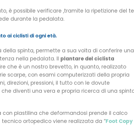
, è possibile verificare ,tramite la ripetizione del te
piede durante la pedalata.
o ai ciclisti di ogni età.
tà della spinta, permette a sua volta di conferire una
enza nella pedalata. ll
plantare del ciclista
e che è un nostro brevetto, in quanto, realizzato
prie scarpe, con esami computerizzati della propria
, direzioni, pressioni, il tutto con le dovute
 che diventi una vera e propria ricerca di una spint
a con plastilina che deformandosi prende il calco
l tecnico ortopedico viene realizzata da “
Foot Copy